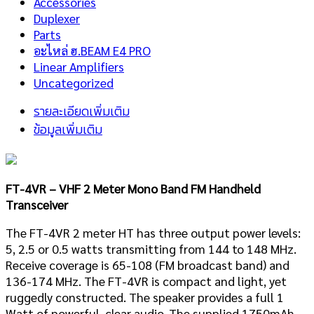
Accessories
Duplexer
Parts
อะไหล่ ฮ.BEAM E4 PRO
Linear Amplifiers
Uncategorized
รายละเอียดเพิ่มเติม
ข้อมูลเพิ่มเติม
FT-4VR – VHF 2 Meter Mono Band FM Handheld
Transceiver
The FT-4VR
2 meter HT has three output power levels:
5, 2.5 or 0.5 watts transmitting from 144 to 148 MHz.
Receive coverage is 65-108 (FM broadcast band) and
136-174 MHz. The FT-4VR is compact and light, yet
ruggedly constructed. The speaker provides a full 1
Watt of powerful, clear audio. The supplied 1750mAh