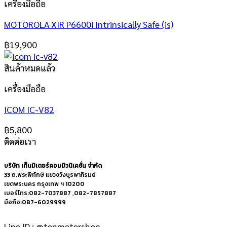
เครื่องมือถือ
MOTOROLA XIR P6600i Intrinsically Safe (is)
฿
19,900
สินค้าหมดแล้ว
เครื่องมือถือ
ICOM IC-V82
฿
5,800
ติดต่อเรา
บริษัท เท็นมิเตอร์คอมมิวนิเคชั่น จำกัด
33 ถ.พระพิทักษ์ แขวงวังบูรพาภิรมย์
เขตพระนคร กรุงเทพ ฯ 10200
เบอร์โทร:082-7037887 ,082-7857887
มือถือ:087-6029999
Line ID : @tenmetershop