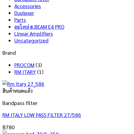
Accessories
Duplexer
Parts
อะไหล่ ฮ.BEAM E4 PRO
Linear Amplifiers
Uncategorized
Brand
PROCOM
(3)
RM ITARY
(1)
สินค้าหมดแล้ว
Bandpass filter
RM ITALY LOW PASS FILTER 27/586
฿
780