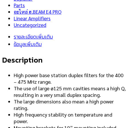
Parts
อะไหล่ ฮ.BEAM E4 PRO
Linear Amplifiers
Uncategorized
รายละเอียดเพิ่มเติม
ข้อมูลเพิ่มเติม
Description
High power base station duplex filters for the 400
– 475 MHz range.
The use of large ø125 mm cavities means a high Q,
resulting in a very small duplex spacing.
The large dimensions also mean a high power
rating.
High frequency stability on temperature and
power.
Mounting brackets for 19” mounting included.