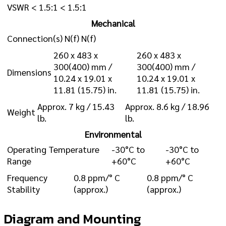
VSWR
< 1.5:1
< 1.5:1
Mechanical
Connection(s)
N(f)
N(f)
260 x 483 x
260 x 483 x
300(400) mm /
300(400) mm /
Dimensions
10.24 x 19.01 x
10.24 x 19.01 x
11.81 (15.75) in.
11.81 (15.75) in.
Approx. 7 kg / 15.43
Approx. 8.6 kg / 18.96
Weight
lb.
lb.
Environmental
Operating Temperature
-30°C to
-30°C to
Range
+60°C
+60°C
Frequency
0.8 ppm/° C
0.8 ppm/° C
Stability
(approx.)
(approx.)
Diagram and Mounting