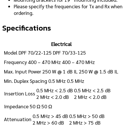
Please specify the frequencies for Tx and Rx when
ordering.
Specifications
Electrical
Model
DPF 70/22-125
DPF 70/33-125
Frequency
400 – 470 MHz
400 – 470 MHz
Max. Input Power
250 W @ 1 dB IL
250 W @ 1.5 dB IL
Min. Duplex Spacing
0.5 MHz
0.5 MHz
0.5 MHz < 2.5 dB
0.5 MHz < 2.5 dB
Insertion Loss
2 MHz < 2.0 dB
2 MHz < 2.0 dB
Impedance
50 Ω
50 Ω
0.5 MHz > 45 dB
0.5 MHz > 50 dB
Attenuation
2 MHz > 60 dB
2 MHz > 75 dB