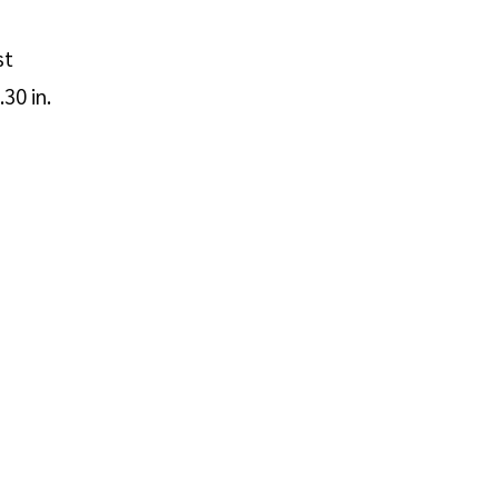
st
30 in.