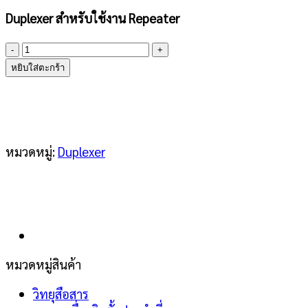
Duplexer สำหรับใช้งาน Repeater
จำนวน
PROCOM
หยิบใส่ตะกร้า
Duplex
filter
DPF
2/6
L
หมวดหมู่:
Duplexer
ชิ้น
หมวดหมู่สินค้า
วิทยุสือสาร