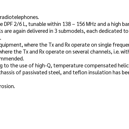
x radiotelephones.
ype DPF 2/6 L, tunable within 138 – 156 MHz and a high b
 are again delivered in 3 submodels, each dedicated to 
.
quipment, where the Tx and Rx operate on single freque
where the Tx and Rx operate on several channels, i.e. with
ecommended.
ing to the use of high-Q, temperature compensated helic
assis of passivated steel, and teflon insulation has bee
rosion.