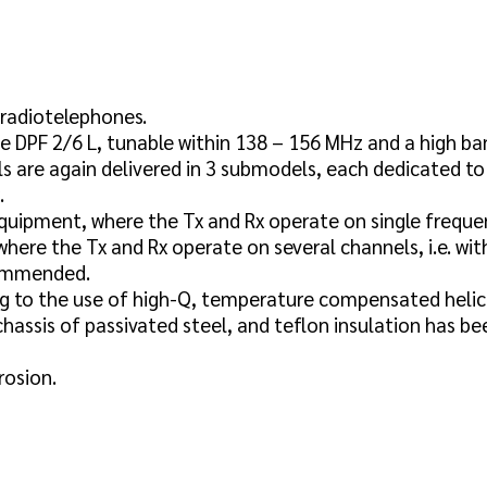
x radiotelephones.
ype DPF 2/6 L, tunable within 138 – 156 MHz and a high b
 are again delivered in 3 submodels, each dedicated to 
.
quipment, where the Tx and Rx operate on single freque
where the Tx and Rx operate on several channels, i.e. with
ecommended.
ing to the use of high-Q, temperature compensated helic
assis of passivated steel, and teflon insulation has bee
rosion.