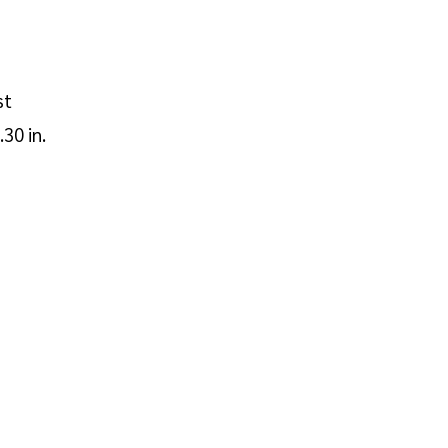
st
30 in.