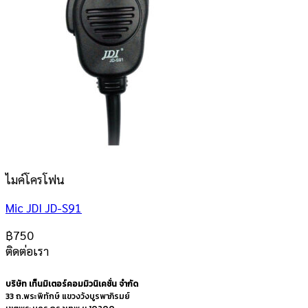
ไมค์โครโฟน
Mic JDI JD-S91
฿
750
ติดต่อเรา
บริษัท เท็นมิเตอร์คอมมิวนิเคชั่น จำกัด
33 ถ.พระพิทักษ์ แขวงวังบูรพาภิรมย์