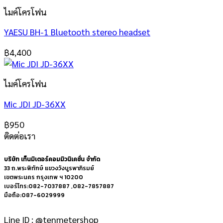
ไมค์โครโฟน
YAESU BH-1 Bluetooth stereo headset
฿
4,400
ไมค์โครโฟน
Mic JDI JD-36XX
฿
950
ติดต่อเรา
บริษัท เท็นมิเตอร์คอมมิวนิเคชั่น จำกัด
33 ถ.พระพิทักษ์ แขวงวังบูรพาภิรมย์
เขตพระนคร กรุงเทพ ฯ 10200
เบอร์โทร:082-7037887 ,082-7857887
มือถือ:087-6029999
Line ID : @tenmetershop