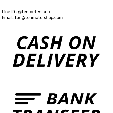
Line ID : @tenmetershop
Email: ten@tenmetershop.com