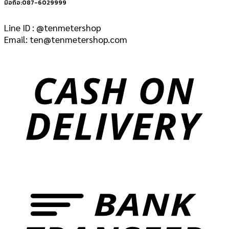
มือถือ:087-6029999
Line ID : @tenmetershop
Email: ten@tenmetershop.com