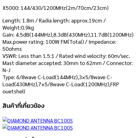
X5000: 144/430/1200MHz(2m/70cm/23cm)
Length: 1.8m / Radia length: approx.19cm /
Weight:0.9kg
Gain: 4.5dB(144MHz),8.3dB(430MHz),11.7dB(1200MHz)
Max.power rating: 100W FM(Total) / Impedance:
50ohms
VSWR: Less than 1.5:1 / Rated wind velocity: 60m/sec.
Mast diameter accepted: 30mm to 62mm / Connector:
N-J
Type: 6/8wave C-Load(144MHz),3×5/8wave C-
Load(430MHz),7×5/8wave C-Load(1200MHz),FRP
ouetshell
สินค้าที่เกี่ยวข้อง