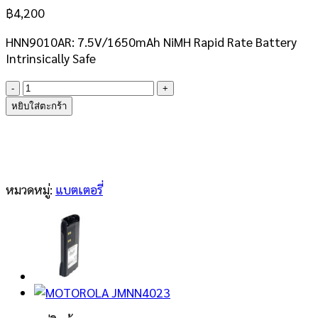
฿
4,200
HNN9010AR: 7.5V/1650mAh NiMH Rapid Rate Battery
Intrinsically Safe
จำนวน
Motorola
หยิบใส่ตะกร้า
PMNN
9010AR
Battery
ชิ้น
หมวดหมู่:
แบตเตอรี่