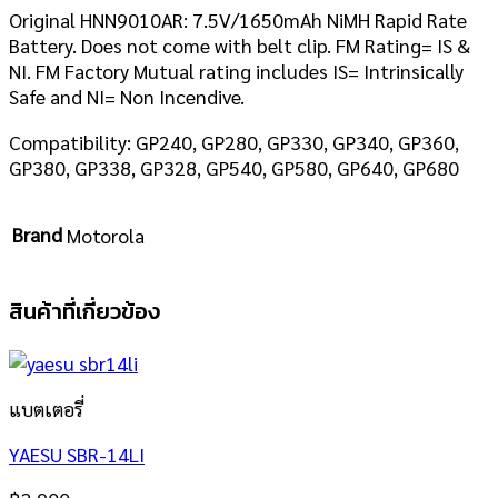
Original HNN9010AR: 7.5V/1650mAh NiMH Rapid Rate
Battery. Does not come with belt clip. FM Rating= IS &
NI. FM Factory Mutual rating includes IS= Intrinsically
Safe and NI= Non Incendive.
Compatibility: GP240, GP280, GP330, GP340, GP360,
GP380, GP338, GP328, GP540, GP580, GP640, GP680
Brand
Motorola
สินค้าที่เกี่ยวข้อง
แบตเตอรี่
YAESU SBR-14LI