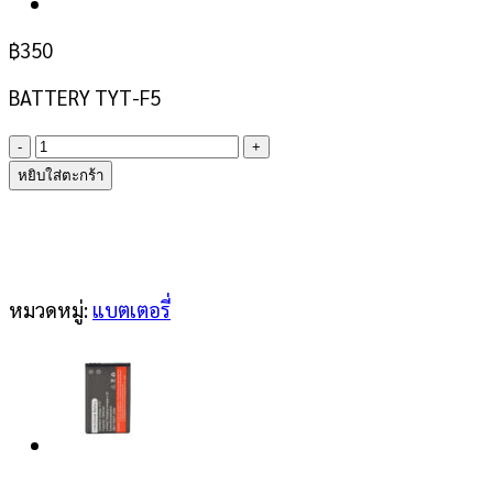
฿
350
BATTERY TYT-F5
จำนวน
BATTERY
หยิบใส่ตะกร้า
TYT-
F5
ชิ้น
หมวดหมู่:
แบตเตอรี่