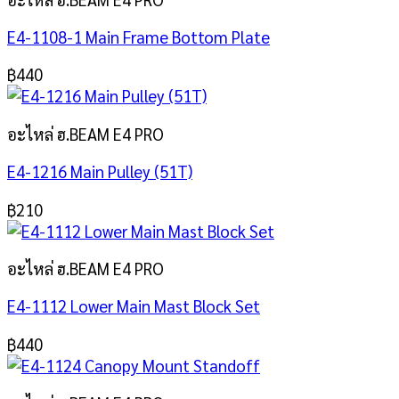
E4-1108-1 Main Frame Bottom Plate
฿
440
อะไหล่ ฮ.BEAM E4 PRO
E4-1216 Main Pulley (51T)
฿
210
อะไหล่ ฮ.BEAM E4 PRO
E4-1112 Lower Main Mast Block Set
฿
440