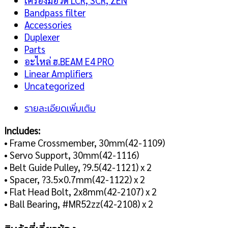
เครื่องมือวัด LCR, SCR, ZEN
Bandpass filter
Accessories
Duplexer
Parts
อะไหล่ ฮ.BEAM E4 PRO
Linear Amplifiers
Uncategorized
รายละเอียดเพิ่มเติม
Includes
:
• Frame Crossmember, 30mm(42-1109)
•
Servo Support, 30mm(42-1116)
•
Belt Guide Pulley, ?9.5(42-1121) x 2
• Spacer, ?3.5×0.7mm(42-1122) x 2
• Flat Head Bolt, 2x8mm(42-2107) x 2
• Ball Bearing, #MR52zz(42-2108) x 2