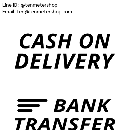
Line ID : @tenmetershop
Email: ten@tenmetershop.com