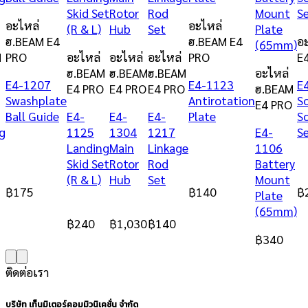
อะไหล่
อะไหล่
ฮ.BEAM E4
ฮ.BEAM E4
อ
M
PRO
อะไหล่
อะไหล่
อะไหล่
PRO
E
O
ฮ.BEAM
ฮ.BEAM
ฮ.BEAM
อะไหล่
E4-1207
E4-1123
E
E4 PRO
E4 PRO
E4 PRO
ฮ.BEAM
Swashplate
Antirotation
S
E4 PRO
Ball Guide
E4-
E4-
E4-
Plate
S
g
1125
1304
1217
E4-
S
Landing
Main
Linkage
1106
Skid Set
Rotor
Rod
Battery
(R & L)
Hub
Set
Mount
฿
175
฿
140
฿
Plate
(65mm)
฿
240
฿
1,030
฿
140
฿
340
ติดต่อเรา
บริษัท เท็นมิเตอร์คอมมิวนิเคชั่น จำกัด