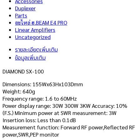
Accessories
Duplexer
Parts
อะไหล่ ฮ.BEAM E4 PRO
Linear Amplifiers
Uncategorized
รายละเอียดเพิ่มเติม
ข้อมูลเพิ่มเติม
DIAMOND SX-100
Dimensions: 155Wx63Hx103Dmm
Weight: 640g
Frequency range: 1.6 to 60MHz
Power display range: 30W 300W 3KW Accuracy: 10%
(F.S.) Minimum power at SWR measurement: 3W
Insertion loss: Less than 0.1dB
Measurement function: Forward RF power,Reflected RF
power,SWR,PEP monitor