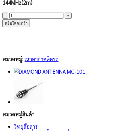
144MHz(2m)
จำนวน
DIAMOND
หยิบใส่ตะกร้า
ANTENNA
NR-
2C
ชิ้น
หมวดหมู่:
เสาอากาศติดรถ
หมวดหมู่สินค้า
วิทยุสือสาร