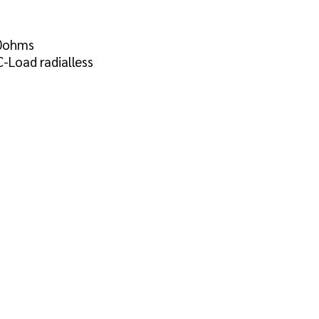
50ohms
-Load radialless