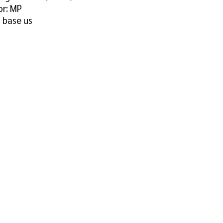
or: MP
 base us