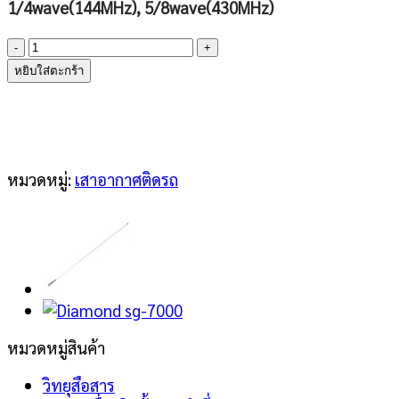
1/4wave(144MHz), 5/8wave(430MHz)
จำนวน
DIAMOND
หยิบใส่ตะกร้า
ANTENNA
SR780
ชิ้น
หมวดหมู่:
เสาอากาศติดรถ
หมวดหมู่สินค้า
วิทยุสือสาร