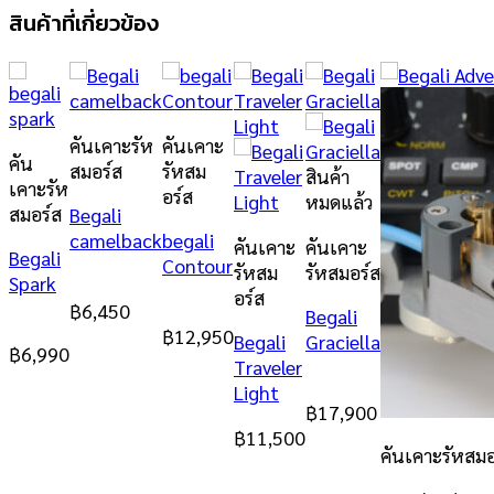
สินค้าที่เกี่ยวข้อง
คันเคาะรัห
คันเคาะ
คัน
สมอร์ส
รัหสม
สินค้า
เคาะรัห
อร์ส
หมดแล้ว
สมอร์ส
Begali
camelback
begali
คันเคาะ
คันเคาะ
Begali
Contour
รัหสม
รัหสมอร์ส
Spark
อร์ส
฿
6,450
Begali
฿
12,950
Begali
Graciella
฿
6,990
Traveler
Light
฿
17,900
฿
11,500
คันเคาะรัหสมอ