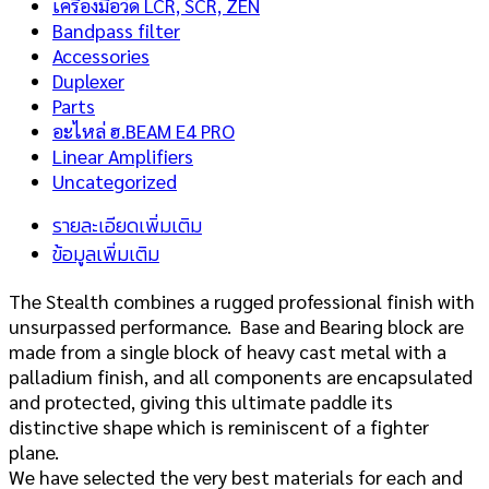
เครื่องมือวัด LCR, SCR, ZEN
Bandpass filter
Accessories
Duplexer
Parts
อะไหล่ ฮ.BEAM E4 PRO
Linear Amplifiers
Uncategorized
รายละเอียดเพิ่มเติม
ข้อมูลเพิ่มเติม
The Stealth combines a rugged professional finish with
unsurpassed performance. Base and Bearing block are
made from a single block of heavy cast metal with a
palladium finish, and all components are encapsulated
and protected, giving this ultimate paddle its
distinctive shape which is reminiscent of a fighter
plane.
We have selected the very best materials for each and