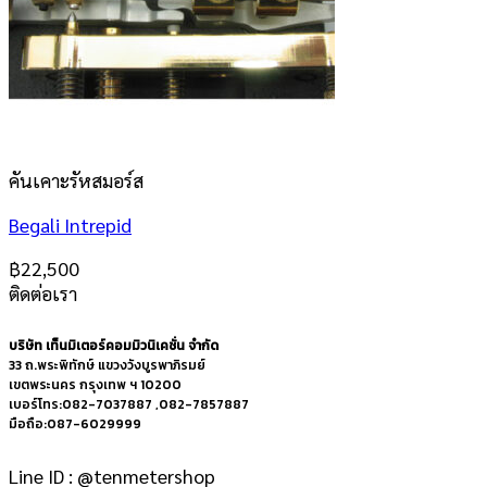
คันเคาะรัหสมอร์ส
Begali Intrepid
฿
22,500
ติดต่อเรา
บริษัท เท็นมิเตอร์คอมมิวนิเคชั่น จำกัด
33 ถ.พระพิทักษ์ แขวงวังบูรพาภิรมย์
เขตพระนคร กรุงเทพ ฯ 10200
เบอร์โทร:082-7037887 ,082-7857887
มือถือ:087-6029999
Line ID : @tenmetershop