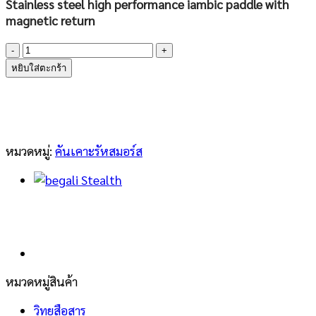
Stainless steel high performance iambic paddle with
magnetic return
จำนวน
Begali
หยิบใส่ตะกร้า
Sculpture
ชิ้น
หมวดหมู่:
คันเคาะรัหสมอร์ส
หมวดหมู่สินค้า
วิทยุสือสาร