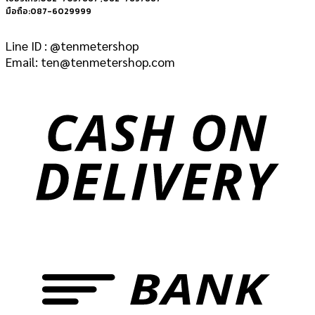
มือถือ:087-6029999
Line ID : @tenmetershop
Email: ten@tenmetershop.com