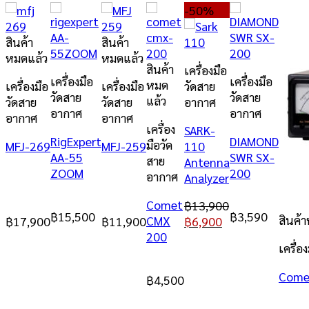
-50%
สินค้า
สินค้า
หมดแล้ว
หมดแล้ว
สินค้า
เครื่องมือ
เครื่องมือ
เครื่องมือ
หมด
เครื่องมือ
เครื่องมือ
วัดสาย
วัดสาย
วัดสาย
แล้ว
วัดสาย
วัดสาย
อากาศ
อากาศ
อากาศ
อากาศ
อากาศ
เครื่อง
SARK-
RigExpert
DIAMOND
มือวัด
MFJ-269
MFJ-259
110
AA-55
SWR SX-
สาย
Antenna
ZOOM
200
อากาศ
Analyzer
Comet
฿
13,900
฿
15,500
฿
3,590
สินค้
CMX
฿
17,900
฿
11,900
฿
6,900
200
เครื่อ
Come
฿
4,500