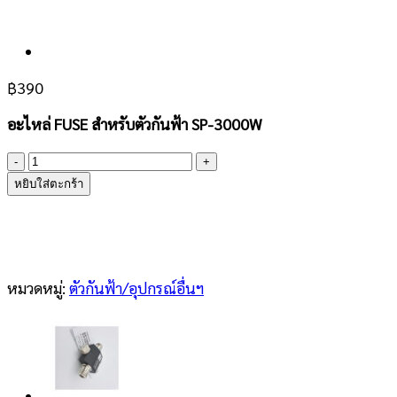
฿
390
อะไหล่ FUSE สำหรับตัวกันฟ้า SP-3000W
จำนวน
FUSE
หยิบใส่ตะกร้า
สำหรับ
ตัว
กัน
ฟ้า
SP-
หมวดหมู่:
ตัวกันฟ้า/อุปกรณ์อื่นฯ
3000W
ชิ้น