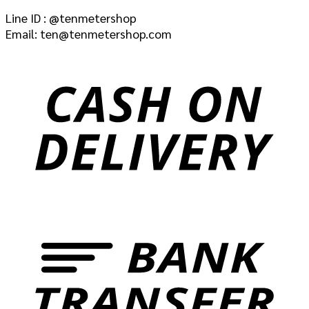
Line ID : @tenmetershop
Email: ten@tenmetershop.com