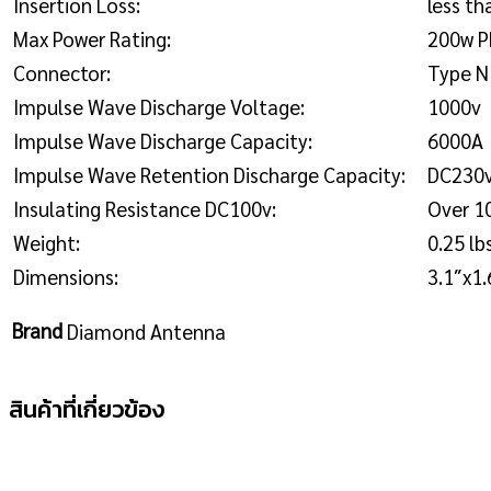
Insertion Loss:
less th
Max Power Rating:
200w P
Connector:
Type N
Impulse Wave Discharge Voltage:
1000v
Impulse Wave Discharge Capacity:
6000A
Impulse Wave Retention Discharge Capacity:
DC230v
Insulating Resistance DC100v:
Over 1
Weight:
0.25 lb
Dimensions:
3.1″x1
Brand
Diamond Antenna
สินค้าที่เกี่ยวข้อง