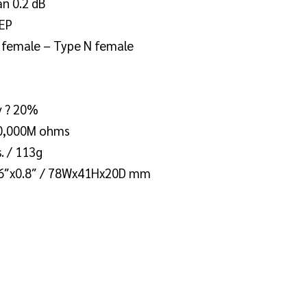
an 0.2 dB
EP
 female – Type N female
 ? 20%
0,000M ohms
s. / 113g
.6″x0.8″ / 78Wx41Hx20D mm