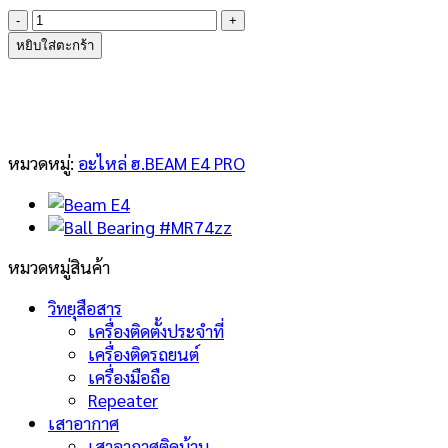
จำนวน
E4-
หยิบใส่ตะกร้า
2501
Main
Blade
Mounting
Screw
หมวดหมู่:
อะไหล่ ฮ.BEAM E4 PRO
Set
ชิ้น
หมวดหมู่สินค้า
วิทยุสือสาร
เครื่องติดตั้งประจำที่
เครื่องติดรถยนต์
เครื่องมือถือ
Repeater
เสาอากาศ
เสาอากาศติดบ้าน