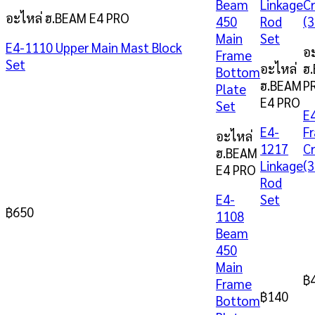
อะไหล่ ฮ.BEAM E4 PRO
E4-1110 Upper Main Mast Block
อ
Set
อะไหล่
ฮ
ฮ.BEAM
P
E4 PRO
E
E4-
F
อะไหล่
1217
C
ฮ.BEAM
Linkage
(
E4 PRO
Rod
E4-
Set
฿
650
1108
Beam
450
Main
฿
Frame
฿
140
Bottom