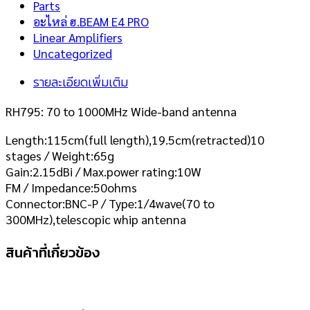
Parts
อะไหล่ ฮ.BEAM E4 PRO
Linear Amplifiers
Uncategorized
รายละเอียดเพิ่มเติม
RH795: 70 to 1000MHz Wide-band antenna
Length:115cm(full length),19.5cm(retracted)10
stages / Weight:65g
Gain:2.15dBi / Max.power rating:10W
FM / Impedance:50ohms
Connector:BNC-P / Type:1/4wave(70 to
300MHz),telescopic whip antenna
สินค้าที่เกี่ยวข้อง