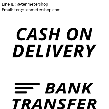
Line ID : @tenmetershop
Email: ten@tenmetershop.com