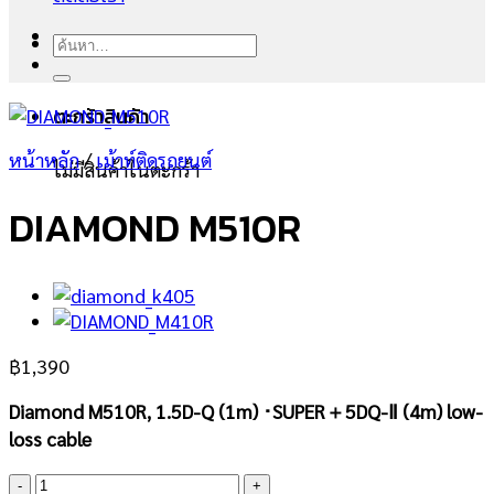
ค้นหา:
ตะกร้าสินค้า
หน้าหลัก
/
เม้าท์ติดรถยนต์
ไม่มีสินค้าในตะกร้า
DIAMOND M510R
฿
1,390
Diamond M510R, 1.5D-Q (1m) ･SUPER＋5DQ-Ⅱ (4m) low-
loss cable
จำนวน