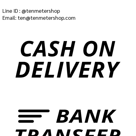
Line ID : @tenmetershop
Email: ten@tenmetershop.com