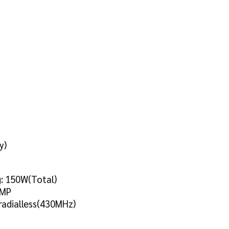
y)
g: 150W(Total)
:MP
radialless(430MHz)