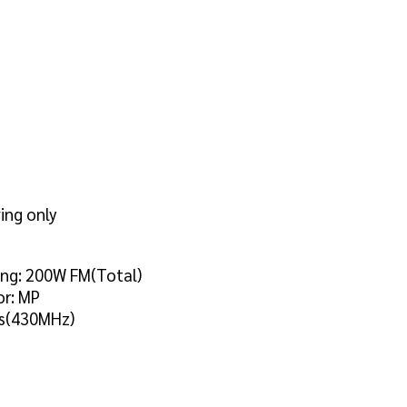
ng only
ing: 200W FM(Total)
or: MP
ss(430MHz)