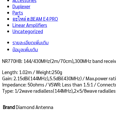
Accessories
Duplexer
Parts
อะไหล่ ฮ.BEAM E4 PRO
Linear Amplifiers
Uncategorized
รายละเอียดเพิ่มเติม
ข้อมูลเพิ่มเติม
NR770HB: 144/430MHz(2m/70cm),300MHz band receivi
Length: 1.02m / Weight:250g
Gain: 2.15dBi(144MHz),5.5dBi(430MHz) / Max.power rat
Impedance: 50ohms / VSWR: Less than 1.5:1 / Connect
Type: 1/2wave radialless(144MHz),2×5/8wave radialle
Brand
Diamond Antenna