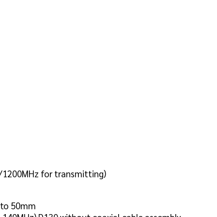
/1200MHz for transmitting)
m to 50mm
140MHz) D130 without coaxial cable assembly.