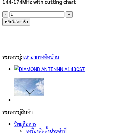
144-174MHz with cutting chart
จำนวน
DIAMOND
หยิบใส่ตะกร้า
ANTENNA
F22H
ชิ้น
หมวดหมู่:
เสาอากาศติดบ้าน
หมวดหมู่สินค้า
วิทยุสือสาร
เครื่องติดตั้งประจำที่