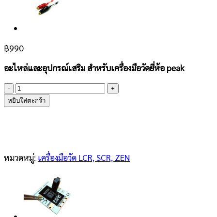
฿
990
อะไหล่และอุปกรณ์เสริม สำหรับเครื่องมือวัดยี่ห้อ peak
จำนวน
Peak
หยิบใส่ตะกร้า
LCR/ESR
Surface
Mount
Tweezers
ชิ้น
หมวดหมู่:
เครื่องมือวัด LCR, SCR, ZEN