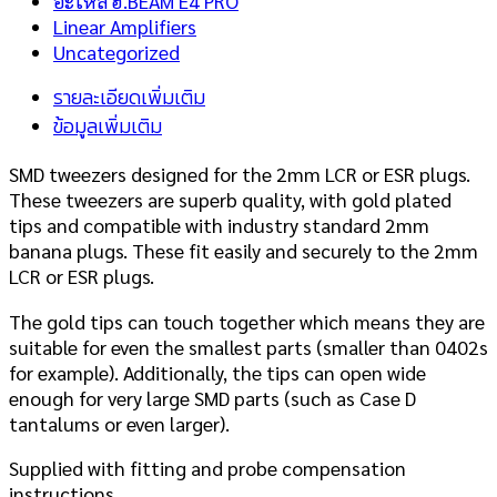
อะไหล่ ฮ.BEAM E4 PRO
Linear Amplifiers
Uncategorized
รายละเอียดเพิ่มเติม
ข้อมูลเพิ่มเติม
SMD tweezers designed for the 2mm LCR or ESR plugs.
These tweezers are superb quality, with gold plated
tips and compatible with industry standard 2mm
banana plugs. These fit easily and securely to the 2mm
LCR or ESR plugs.
The gold tips can touch together which means they are
suitable for even the smallest parts (smaller than 0402s
for example). Additionally, the tips can open wide
enough for very large SMD parts (such as Case D
tantalums or even larger).
Supplied with fitting and probe compensation
instructions.