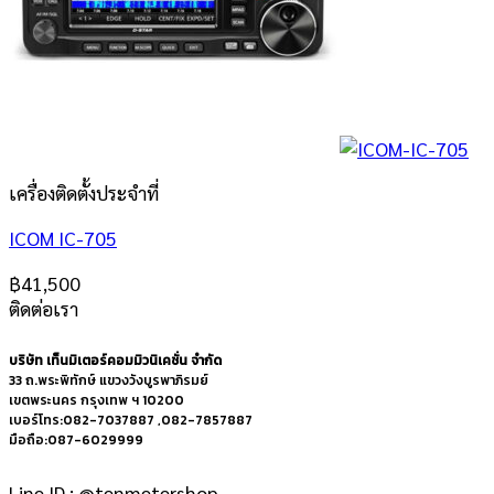
เครื่องติดตั้งประจำที่
ICOM IC-705
฿
41,500
ติดต่อเรา
บริษัท เท็นมิเตอร์คอมมิวนิเคชั่น จำกัด
33 ถ.พระพิทักษ์ แขวงวังบูรพาภิรมย์
เขตพระนคร กรุงเทพ ฯ 10200
เบอร์โทร:082-7037887 ,082-7857887
มือถือ:087-6029999
Line ID : @tenmetershop