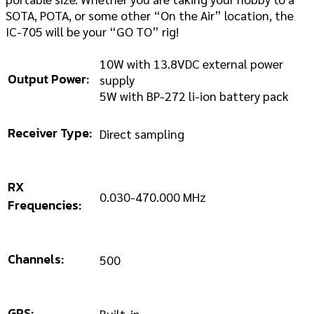
SOTA, POTA, or some other “On the Air” location, the
IC-705 will be your “GO TO” rig!
10W with 13.8VDC external power
Output Power:
supply
5W with BP-272 li-ion battery pack
Receiver Type:
Direct sampling
RX
0.030-470.000 MHz
Frequencies:
Channels:
500
GPS:
Built-in