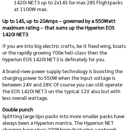
1420i NET3 up to 2x14S for max 28S Flightpacks
at 1100W max.
Up to 14S, up to 20Amps – governed by a 550Watt
maximum rating – that sums up the Hyperion EOS
1420i NET3
If you are into big electric crafts, be it fixed wing, boats
or the rapidly growing 700e heli-class then the
Hyperion EOS 1420i NET3 is definately for you.
A brand-new power supply technology is boosting the
charging power to 550W when the input voltage is
between 24V and 28V. Of course you can still operate
the EOS 1420i NET3 on the typical 12V also but with
less overall wattage.
Double punch
Splitting large lipo packs into more smaller packs have
always been a Hyperion mantra. The Hyperion NET
chargers have since 2008 been featuring a network-