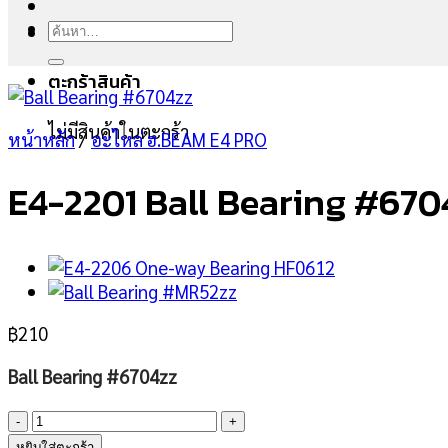
ค้นหา:
ตะกร้าสินค้า
ไม่มีสินค้าในตะกร้า
หน้าหลัก
/
อะไหล่ ฮ.BEAM E4 PRO
E4-2201 Ball Bearing #670
฿
210
Ball Bearing #6704zz
จำนวน
E4-
หยิบใส่ตะกร้า