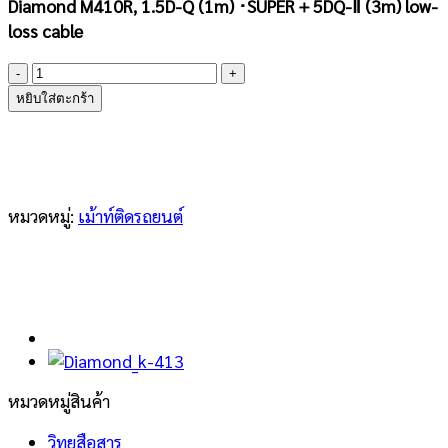
Diamond M410R, 1.5D-Q (1m) ･SUPER＋5DQ-Ⅱ (3m) low-
loss cable
จำนวน
DIAMOND
หยิบใส่ตะกร้า
M410R
ชิ้น
หมวดหมู่:
เม้าท์ติดรถยนต์
หมวดหมู่สินค้า
วิทยุสือสาร