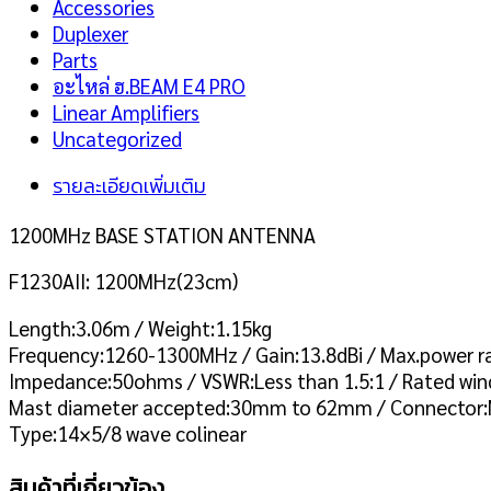
Accessories
Duplexer
Parts
อะไหล่ ฮ.BEAM E4 PRO
Linear Amplifiers
Uncategorized
รายละเอียดเพิ่มเติม
1200MHz BASE STATION ANTENNA
F1230AII: 1200MHz(23cm)
Length:3.06m / Weight:1.15kg
Frequency:1260-1300MHz / Gain:13.8dBi / Max.power r
Impedance:50ohms / VSWR:Less than 1.5:1 / Rated win
Mast diameter accepted:30mm to 62mm / Connector:
Type:14×5/8 wave colinear
สินค้าที่เกี่ยวข้อง