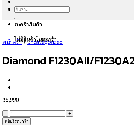
ค้นหา:
ตะกร้าสินค้า
ไม่มีสินค้าในตะกร้า
หน้าหลัก
/
Uncategorized
Diamond F1230AII/F1230A
฿
6,990
จำนวน
Diamond
หยิบใส่ตะกร้า
F1230AII/F1230A2
ชิ้น