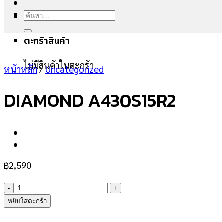
ค้นหา:
ตะกร้าสินค้า
ไม่มีสินค้าในตะกร้า
หน้าหลัก
/
Uncategorized
DIAMOND A430S15R2
฿
2,590
จำนวน
DIAMOND
หยิบใส่ตะกร้า
A430S15R2
ชิ้น