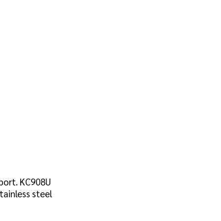
 port. KC908U
ainless steel