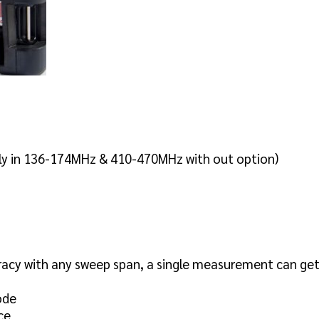
nly in 136-174MHz & 410-470MHz with out option)
cy with any sweep span, a single measurement can get
ode
ce