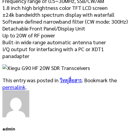
Frequency range of 0.5~30MHz, SSB/CW/AM
1.8 inch high brightness color TFT LCD screen
±24k bandwidth spectrum display with waterfall
Software defined narrowband filter (CW mode: 300Hz)
Detachable Front Panel/Display Unit
Up to 20W of RF power
Built-in wide range automatic antenna tuner
I/Q output for interfacing with a PC or XDT1
panadapter
This entry was posted in
วิทยุสื่อสาร
. Bookmark the
permalink
.
admin