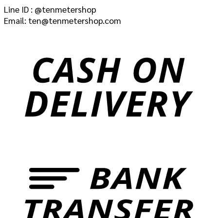
Line ID : @tenmetershop
Email: ten@tenmetershop.com