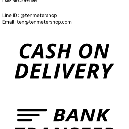
มือถือ:087-6029999
Line ID : @tenmetershop
Email: ten@tenmetershop.com