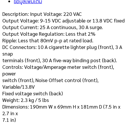
ข้อมูลเพิ่มเติม
Description: Input Voltage: 220 VAC
Output Voltage: 9-15 VDC adjustable or 13.8 VDC fixed
Output Current: 25 A continuous, 30 A surge.
Output Voltage Regulation: Less that 2%
Ripple: Less that 80mV p-p at rated load.
DC Connectors: 10 A cigarette lighter plug (front), 3 A
snap
terminals (front), 30 A five-way binding post (back).
Controls: Voltage/Amperage meter switch (front),
power
switch (front), Noise Offset control (front),
Variable/13.8V
Fixed voltage switch (back)
Weight: 2.3 kg / 5 lbs
Dimensions: 190mm W x 69mm H x 181mm D (7.5 in x
2.7 in x
7.1 in)