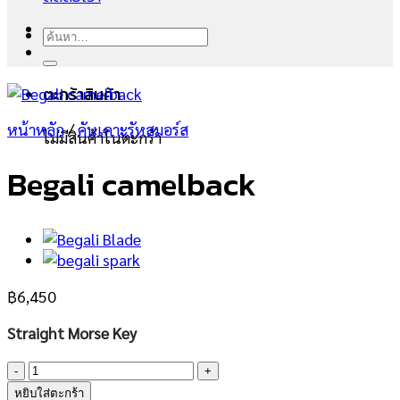
ค้นหา:
ตะกร้าสินค้า
หน้าหลัก
/
คันเคาะรัหสมอร์ส
ไม่มีสินค้าในตะกร้า
Begali camelback
฿
6,450
Straight Morse Key
จำนวน
Begali
หยิบใส่ตะกร้า